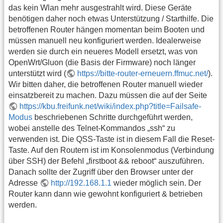
das kein Wlan mehr ausgestrahlt wird. Diese Geräte
benötigen daher noch etwas Unterstützung / Starthilfe. Die
betroffenen Router hängen momentan beim Booten und
müssen manuell neu konfiguriert werden. Idealerweise
werden sie durch ein neueres Modell ersetzt, was von
OpenWrt/Gluon (die Basis der Firmware) noch länger
unterstützt wird (
https://bitte-router-erneuern.ffmuc.net/
).
Wir bitten daher, die betroffenen Router manuell wieder
einsatzbereit zu machen. Dazu müssen die auf der Seite
https://kbu.freifunk.net/wiki/index.php?title=Failsafe-
Modus
beschriebenen Schritte durchgeführt werden,
wobei anstelle des Telnet-Kommandos „ssh“ zu
verwenden ist. Die QSS-Taste ist in diesem Fall die Reset-
Taste. Auf den Routern ist im Konsolenmodus (Verbindung
über SSH) der Befehl „firstboot && reboot“ auszuführen.
Danach sollte der Zugriff über den Browser unter der
Adresse
http://192.168.1.1
wieder möglich sein. Der
Router kann dann wie gewohnt konfiguriert & betrieben
werden.