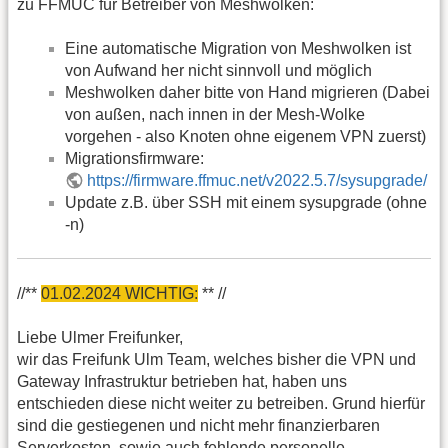
zu FFMUC für Betreiber von Meshwolken:
Eine automatische Migration von Meshwolken ist
von Aufwand her nicht sinnvoll und möglich
Meshwolken daher bitte von Hand migrieren (Dabei
von außen, nach innen in der Mesh-Wolke
vorgehen - also Knoten ohne eigenem VPN zuerst)
Migrationsfirmware:
https://firmware.ffmuc.net/v2022.5.7/sysupgrade/
Update z.B. über SSH mit einem sysupgrade (ohne
-n)
//**
01.02.2024 WICHTIG:
** //
Liebe Ulmer Freifunker,
wir das Freifunk Ulm Team, welches bisher die VPN und
Gateway Infrastruktur betrieben hat, haben uns
entschieden diese nicht weiter zu betreiben. Grund hierfür
sind die gestiegenen und nicht mehr finanzierbaren
Serverkosten, sowie auch fehlende personelle